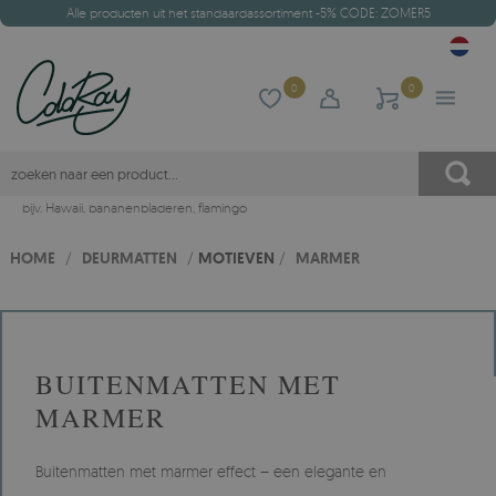
Alle producten uit het standaardassortiment -5% CODE: ZOMER5
0
0
bijv.
Hawaii
,
bananenbladeren
,
flamingo
HOME
/
DEURMATTEN
/
MOTIEVEN
/
MARMER
BUITENMATTEN MET
MARMER
Buitenmatten met marmer effect – een elegante en