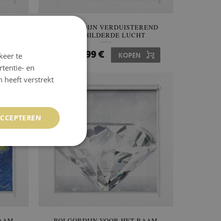
REND
ROLGORDIJN VERDUISTEREND
GESCHILDERDE LUCHT
64.99 €
keer te
Prijs:
KOPEN
tentie- en
 heeft verstrekt
ACCEPTEREN
RAAM
ROLGORDIJN VOOR HET RAAM