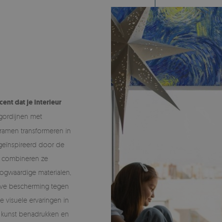
ent dat je interieur
gordijnen met
 ramen transformeren in
 geïnspireerd door de
, combineren ze
oogwaardige materialen,
ieve bescherming tegen
visuele ervaringen in
or kunst benadrukken en