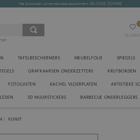
Alle producten uit het standaardassortiment -5% CODE: ZOMER5
FAVORIE
ingo
EN
TAFELBESCHERMERS
MEUBELFOLIE
SPIEGELS
TEGELS
GRAFKAARSEN ONDERZETTERS
KRIJTBORDEN
FOTOLIJSTEN
KACHEL VLOERPLATEN
ARTISTIEKE S
KLEDEN
3D MUURSTICKERS
BARBECUE ONDERLEGGERS
N
/
KUNST