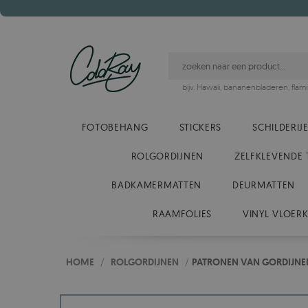
bijv.
Hawaii
,
bananenbladeren
,
flam
FOTOBEHANG
STICKERS
SCHILDERIJ
ROLGORDIJNEN
ZELFKLEVENDE 
BADKAMERMATTEN
DEURMATTEN
RAAMFOLIES
VINYL VLOER
HOME
/
ROLGORDIJNEN
/
PATRONEN VAN GORDIJNE