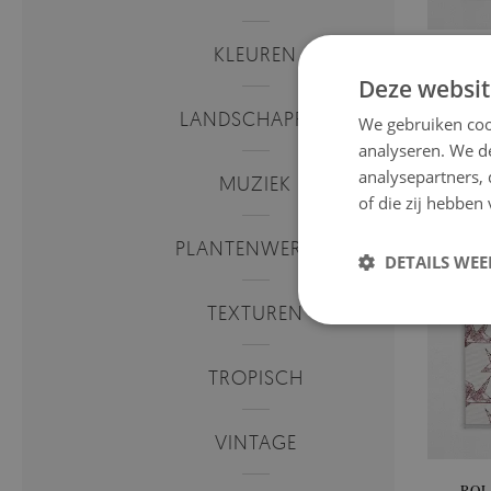
KLEUREN
ROL
Deze websit
LANDSCHAPPEN
We gebruiken coo
Prijs:
analyseren. We de
analysepartners,
MUZIEK
of die zij hebbe
PLANTENWERELD
DETAILS WE
TEXTUREN
TROPISCH
VINTAGE
ROL