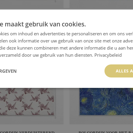
GORDIJN VOOR HET RAAM
ROLGORDIJN VERDUISTE
DIAMANTEN
LAMPPATROON
e maakt gebruik van cookies.
64.99 €
64.99 €
kies om inhoud en advertenties te personaliseren en om ons ver
KOPEN
Prijs:
KOPEN
len ook informatie over uw gebruik van onze site met onze adver
 die deze kunnen combineren met andere informatie die u aan hen
n verzameld door uw gebruik van hun diensten.
Privacybeleid
ERGEVEN
ALLES 
GORDIJN VERDUISTEREND
ROLGORDIJN VOOR HET 