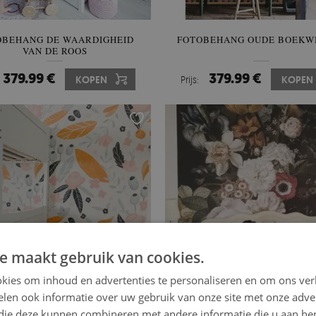
OBEHANG DE WAARDIGHEID
FOTOBEHANG OUDE BOEKW
VAN DE ROOS
379.99 €
379.99 €
KOPEN
Prijs:
KOPEN
e maakt gebruik van cookies.
kies om inhoud en advertenties te personaliseren en om ons ver
len ook informatie over uw gebruik van onze site met onze adver
 die deze kunnen combineren met andere informatie die u aan hen