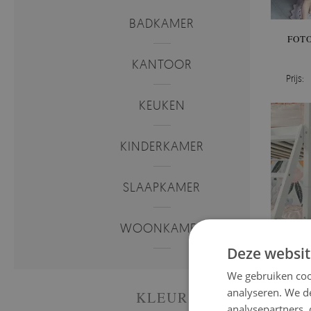
BADKAMER
FOT
KANTOOR
Prijs:
KEUKEN
KINDERKAMER
SLAAPKAMER
WOONKAMER
Deze websit
We gebruiken coo
analyseren. We de
KLEUR
analysepartners,