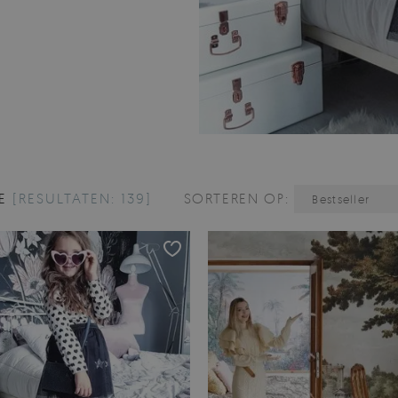
GE
[RESULTATEN: 139]
SORTEREN OP:
Bestseller