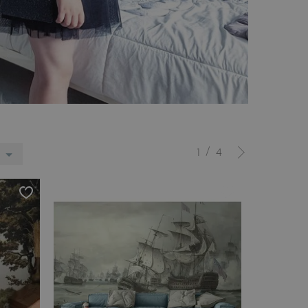
/
1
4