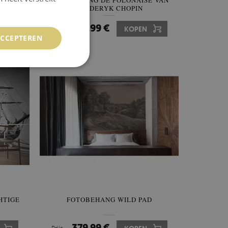
OF ZE
FOTOBEHANG DE POLONAISE VAN
FRYDERYK CHOPIN
379.99 €
Prijs:
KOPEN
ACCEPTEREN
HTIGE
FOTOBEHANG WILD PAD
379.99 €