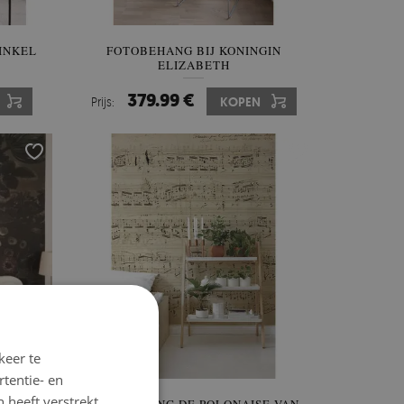
INKEL
FOTOBEHANG BIJ KONINGIN
ELIZABETH
379.99 €
Prijs:
KOPEN
keer te
tentie- en
 heeft verstrekt