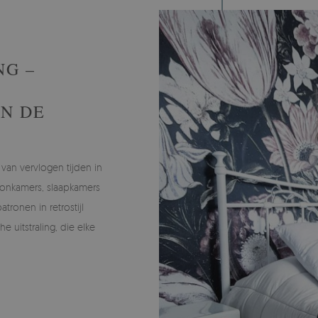
NG –
N DE
van vervlogen tijden in
woonkamers, slaapkamers
tronen in retrostijl
e uitstraling, die elke