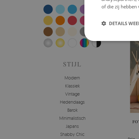
FOT
of die zij hebbe
Prijs:
DETAILS WE
STIJL
Modern
Klassiek
Vintage
Hedendaags
Barok
Minimalistisch
FO
Japans
Shabby Chic