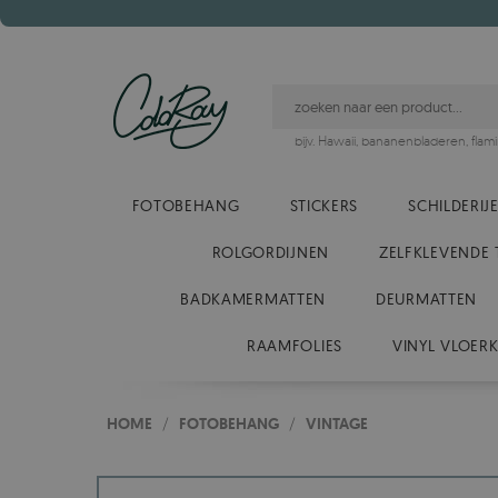
bijv.
Hawaii
,
bananenbladeren
,
flam
FOTOBEHANG
STICKERS
SCHILDERIJ
ROLGORDIJNEN
ZELFKLEVENDE 
BADKAMERMATTEN
DEURMATTEN
RAAMFOLIES
VINYL VLOER
HOME
/
FOTOBEHANG
/
VINTAGE