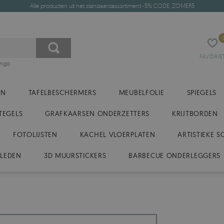
Alle producten uit het standaardassortiment -5% CODE: ZOMER5
FAVORIE
ingo
EN
TAFELBESCHERMERS
MEUBELFOLIE
SPIEGELS
TEGELS
GRAFKAARSEN ONDERZETTERS
KRIJTBORDEN
FOTOLIJSTEN
KACHEL VLOERPLATEN
ARTISTIEKE S
KLEDEN
3D MUURSTICKERS
BARBECUE ONDERLEGGERS