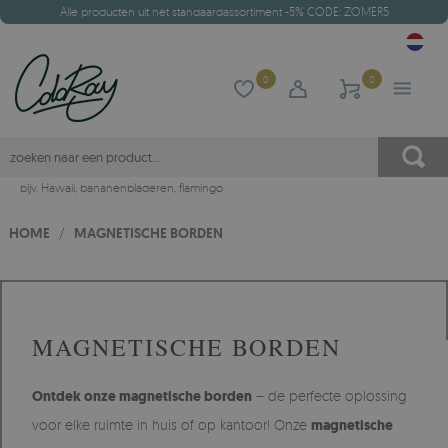
Alle producten uit het standaardassortiment -5% CODE: ZOMER5
0
0
bijv.
Hawaii
,
bananenbladeren
,
flamingo
HOME
/
MAGNETISCHE BORDEN
MAGNETISCHE BORDEN
Ontdek onze magnetische borden
– de perfecte oplossing
voor elke ruimte in huis of op kantoor! Onze
magnetische