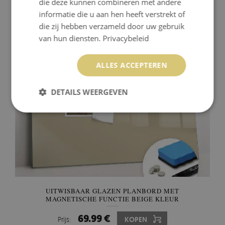
die deze kunnen combineren met andere
BEIGE KLEUR
informatie die u aan hen heeft verstrekt of
69.99 €
Prijs:
KOPEN
die zij hebben verzameld door uw gebruik
van hun diensten.
Privacybeleid
ALLES ACCEPTEREN
DETAILS WEERGEVEN
UITWISBAAR GLAZEN PLANBORD MET
MAGNETISCHE FUNCTIE BEIGE KLEUR
69.99 €
Prijs:
KOPEN