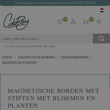
Alle producten uit het standaardassortiment -5% CODE: ZOMER5
0
0
bijv.
Hawaii
,
bananenbladeren
,
flamingo
HOME
/
MAGNETISCHE BORDEN
/
MARKEERBORDEN
/
BLOEMEN EN PLANTEN
MAGNETISCHE BORDEN MET
STIFTEN MET BLOEMEN EN
PLANTEN