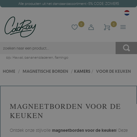
Alle producten uit het standaardassortiment -5% CODE: ZOMER5
0
0
bijv.
Hawaii
,
bananenbladeren
,
flamingo
HOME
/
MAGNETISCHE BORDEN
/
KAMERS
/
VOOR DE KEUKEN
MAGNEETBORDEN VOOR DE
KEUKEN
Ontdek onze stijlvolle
magneetborden voor de keuken
! Deze