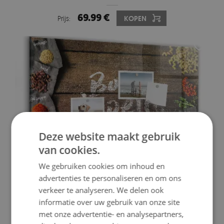
69.99 €
Prijs:
KOPEN
Deze website maakt gebruik
van cookies.
We gebruiken cookies om inhoud en
advertenties te personaliseren en om ons
MAGNETISCH WANDBORD HET OPSCHRIFT EET
verkeer te analyseren. We delen ook
SMAKELIJK
informatie over uw gebruik van onze site
69.99 €
met onze advertentie- en analysepartners,
Prijs:
KOPEN