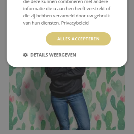
die deze kunnen combineren met andere
informatie die u aan hen heeft verstrekt of
die zij hebben verzameld door uw gebruik
FOTOBEHANG INKTVLEK
van hun diensten.
Privacybeleid
379.99 €
Prijs:
KOPEN
ALLES ACCEPTEREN
DETAILS WEERGEVEN