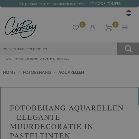
Alle producten uit het standaardassortiment -5% CODE: ZOMER5
0
0
bijv.
Hawaii
,
bananenbladeren
,
flamingo
HOME
/
FOTOBEHANG
/
AQUARELLEN
FOTOBEHANG AQUARELLEN
– ELEGANTE
MUURDECORATIE IN
PASTELTINTEN