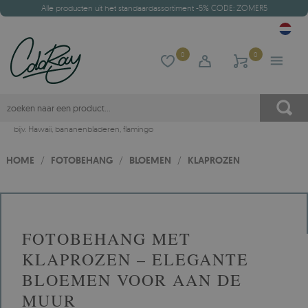
Alle producten uit het standaardassortiment -5% CODE: ZOMER5
0
0
bijv.
Hawaii
,
bananenbladeren
,
flamingo
HOME
/
FOTOBEHANG
/
BLOEMEN
/
KLAPROZEN
FOTOBEHANG MET
KLAPROZEN – ELEGANTE
BLOEMEN VOOR AAN DE
MUUR