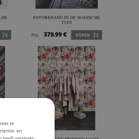
LDE
FOTOBEHANG IN DE MAGISCHE
TUIN
379.99 €
Prijs:
KOPEN
keer te
tentie- en
 heeft verstrekt