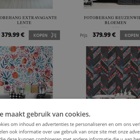
OBEHANG EXTRAVAGANTE
FOTOBEHANG REUZENWI
LENTE
BLOEMEN
379.99 €
379.99 €
KOPEN
Prijs:
KOPEN
e maakt gebruik van cookies.
kies om inhoud en advertenties te personaliseren en om ons ver
len ook informatie over uw gebruik van onze site met onze adver
 die deze kunnen combineren met andere informatie die u aan hen