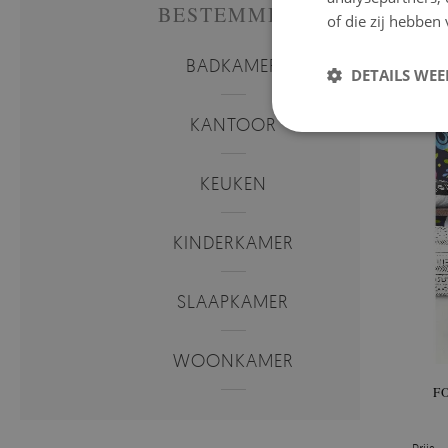
FOTOB
BESTEMMING
of die zij hebbe
Prijs:
BADKAMER
DETAILS WE
KANTOOR
KEUKEN
KINDERKAMER
SLAAPKAMER
WOONKAMER
F