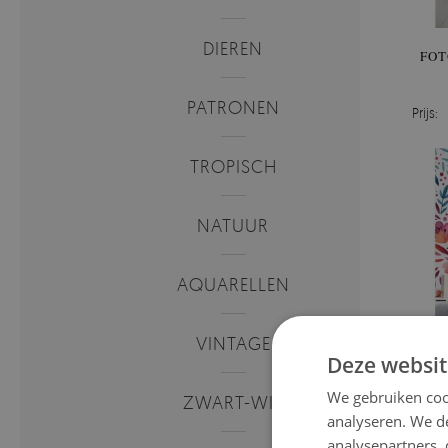
DIEREN
FOT
PATRONEN
Prijs:
TROPISCH
NATUUR
AQUARELLEN
VINTAGE
Deze websit
We gebruiken coo
ZWART-WIT
analyseren. We de
analysepartners,