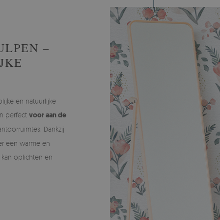
ULPEN –
JKE
ijke en natuurlijke
jn perfect
voor aan de
ntoorruimtes. Dankzij
t er een warme en
h kan oplichten en