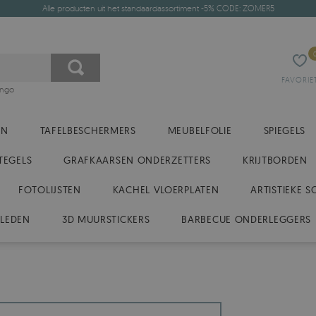
Alle producten uit het standaardassortiment -5% CODE: ZOMER5
FAVORIE
ingo
EN
TAFELBESCHERMERS
MEUBELFOLIE
SPIEGELS
TEGELS
GRAFKAARSEN ONDERZETTERS
KRIJTBORDEN
FOTOLIJSTEN
KACHEL VLOERPLATEN
ARTISTIEKE S
KLEDEN
3D MUURSTICKERS
BARBECUE ONDERLEGGERS