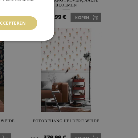
ANTE
FOTOBEHANG PROVENÇAALSE
BLOEMEN
379.99 €
Prijs:
KOPEN
ACCEPTEREN
 WEIDE
FOTOBEHANG HELDERE WEIDE
379.99 €