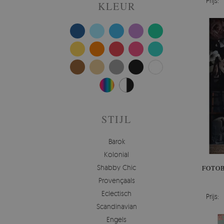
Prijs:
KLEUR
STIJL
Barok
Kolonial
Shabby Chic
FOTO
Provençaals
Eclectisch
Prijs:
Scandinavian
Engels