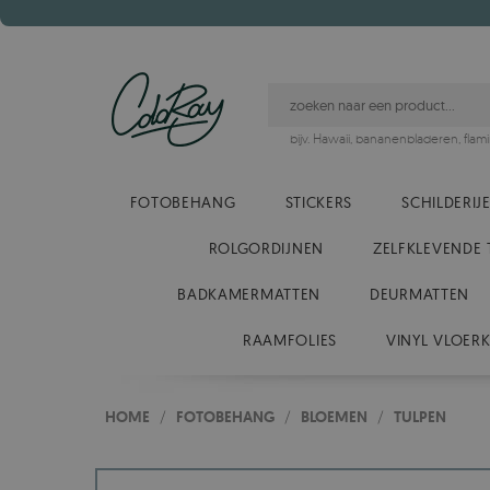
bijv.
Hawaii
,
bananenbladeren
,
flam
FOTOBEHANG
STICKERS
SCHILDERIJ
ROLGORDIJNEN
ZELFKLEVENDE 
BADKAMERMATTEN
DEURMATTEN
RAAMFOLIES
VINYL VLOER
HOME
/
FOTOBEHANG
/
BLOEMEN
/
TULPEN