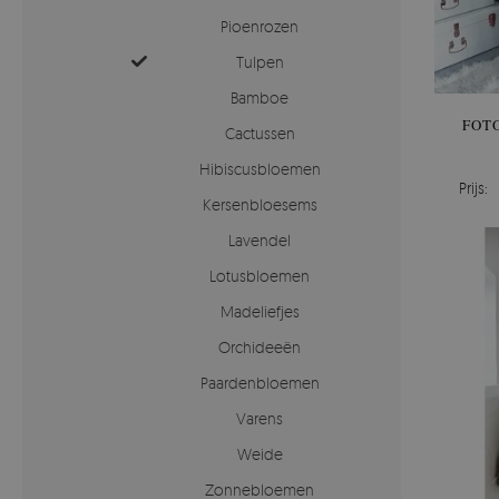
Pioenrozen
Tulpen
Bamboe
FOT
Cactussen
Hibiscusbloemen
Prijs:
Kersenbloesems
Lavendel
Lotusbloemen
Madeliefjes
Orchideeën
Paardenbloemen
Varens
Weide
Zonnebloemen