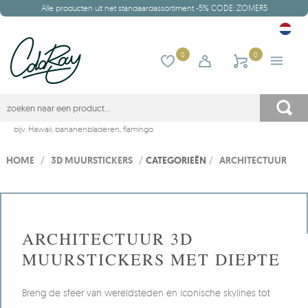
Alle producten uit het standaardassortiment -5% CODE: ZOMER5
0
0
bijv.
Hawaii
,
bananenbladeren
,
flamingo
HOME
/
3D MUURSTICKERS
/
CATEGORIEËN
/
ARCHITECTUUR
ARCHITECTUUR 3D
MUURSTICKERS MET DIEPTE
Breng de sfeer van wereldsteden en iconische skylines tot