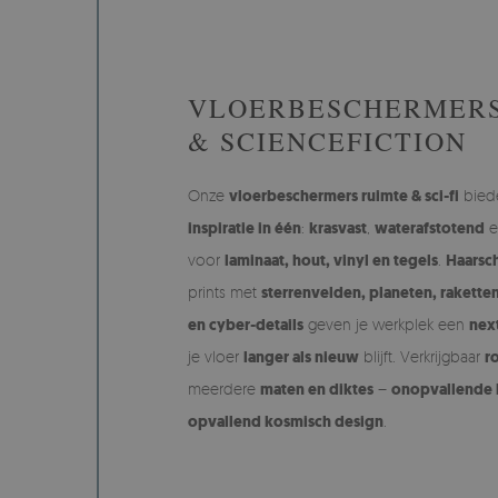
VLOERBESCHERMERS
& SCIENCEFICTION
Onze
vloerbeschermers ruimte & sci-fi
bie
inspiratie in één
:
krasvast
,
waterafstotend
e
voor
laminaat, hout, vinyl en tegels
.
Haarsc
prints met
sterrenvelden, planeten, raketten
en cyber-details
geven je werkplek een
next
je vloer
langer als nieuw
blijft. Verkrijgbaar
r
meerdere
maten en diktes
–
onopvallende
opvallend kosmisch design
.