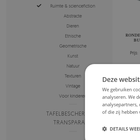
Ruimte & sciencefiction
Abstracte
Dieren
RONDE
Etnische
BU
Geometrische
Prijs:
Kunst
Natuur
Texturen
Deze websit
Vintage
We gebruiken coo
Voor kinderen
analyseren. We de
analysepartners,
of die zij hebbe
TAFELBESCHERMERS
TRANSPARANT
DETAILS WE