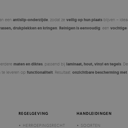
van een
antislip-onderzijde
, zodat ze
veilig op hun plaats
blijven – ide
rassen, drukplekken en kringen
.
Reinigen is eenvoudig
: een
vochtige
meerdere
maten en diktes
, passend bij
laminaat, hout, vinyl en tegels
. D
in te leveren op
functionaliteit
. Resultaat:
onzichtbare bescherming met 
REGELGEVING
HANDLEIDINGEN
HERROEPINGSRECHT
SOORTEN