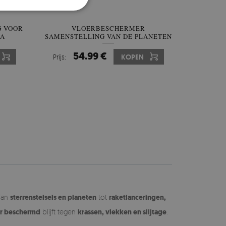
 VOOR
VLOERBESCHERMER
HA
SAMENSTELLING VAN DE PLANETEN
NDALA
54.99 €
Prijs:
KOPEN
 Van
sterrenstelsels en planeten
tot
raketlanceringen,
r beschermd
blijft tegen
krassen, vlekken en slijtage
.