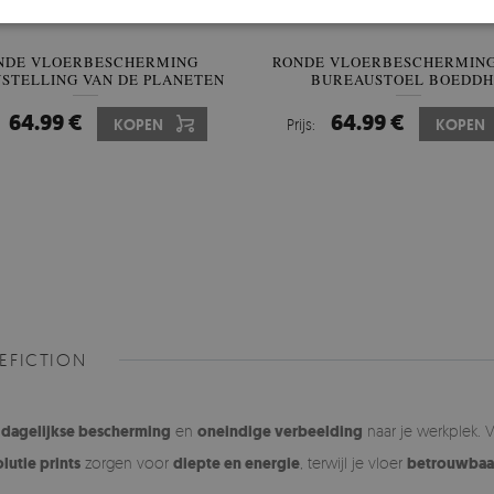
NDE VLOERBESCHERMING
RONDE VLOERBESCHERMING
STELLING VAN DE PLANETEN
BUREAUSTOEL BOEDD
VERGEZELD DOOR EEN MA
64.99 €
64.99 €
KOPEN
Prijs:
KOPEN
EFICTION
e
dagelijkse bescherming
en
oneindige verbeelding
naar je werkplek.
lutie prints
zorgen voor
diepte en energie
, terwijl je vloer
betrouwbaa