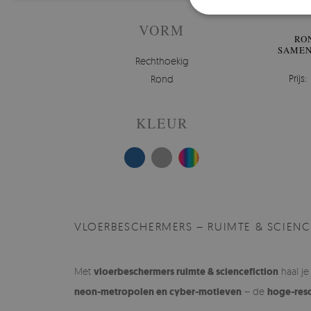
VORM
RO
SAMEN
Rechthoekig
Prijs:
Rond
KLEUR
VLOERBESCHERMERS – RUIMTE & SCIENC
Met
vloerbeschermers ruimte & sciencefiction
haal j
neon-metropolen en cyber-motieven
– de
hoge-reso