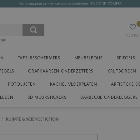
Alle producten uit het standaardassortiment -5% CODE: ZOMER5
FAVORIE
ingo
EN
TAFELBESCHERMERS
MEUBELFOLIE
SPIEGELS
TEGELS
GRAFKAARSEN ONDERZETTERS
KRIJTBORDEN
FOTOLIJSTEN
KACHEL VLOERPLATEN
ARTISTIEKE S
KLEDEN
3D MUURSTICKERS
BARBECUE ONDERLEGGERS
/
RUIMTE & SCIENCEFICTION