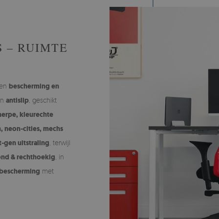
 – RUIMTE
den
bescherming en
n
antislip
, geschikt
herpe, kleurechte
, neon-cities, mechs
-gen uitstraling
, terwijl
ond & rechthoekig
, in
 bescherming
met