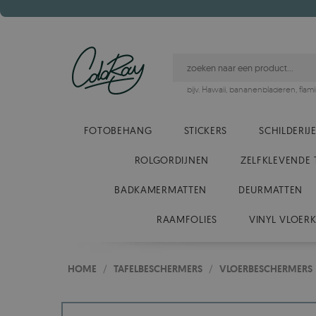
bijv.
Hawaii
,
bananenbladeren
,
flam
FOTOBEHANG
STICKERS
SCHILDERIJ
ROLGORDIJNEN
ZELFKLEVENDE 
BADKAMERMATTEN
DEURMATTEN
RAAMFOLIES
VINYL VLOER
HOME
/
TAFELBESCHERMERS
/
VLOERBESCHERMERS