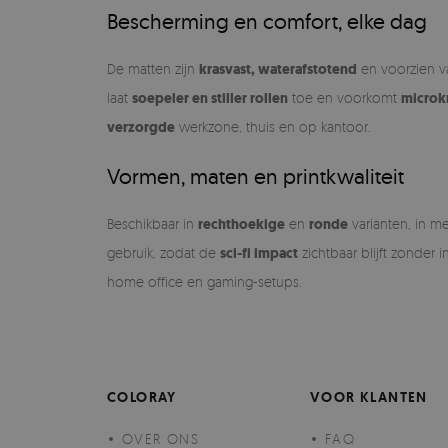
Bescherming en comfort, elke dag
De matten zijn
krasvast, waterafstotend
en voorzien 
laat
soepeler en stiller rollen
toe en voorkomt
microk
verzorgde
werkzone, thuis en op kantoor.
Vormen, maten en printkwaliteit
Beschikbaar in
rechthoekige
en
ronde
varianten, in 
gebruik, zodat de
sci-fi impact
zichtbaar blijft zonder 
home office en gaming-setups.
COLORAY
VOOR KLANTEN
OVER ONS
FAQ