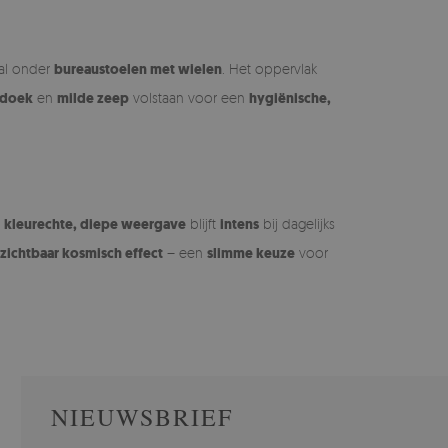
aal onder
bureaustoelen met wielen
. Het oppervlak
 doek
en
milde zeep
volstaan voor een
hygiënische,
e
kleurechte, diepe weergave
blijft
intens
bij dagelijks
zichtbaar kosmisch effect
– een
slimme keuze
voor
NIEUWSBRIEF