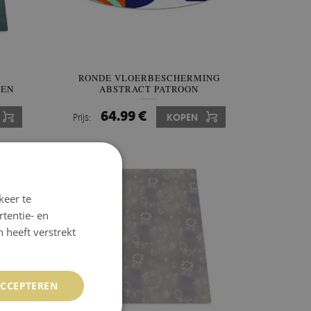
RONDE VLOERBESCHERMING
 EN
ABSTRACT PATROON
64.99 €
Prijs:
KOPEN
keer te
tentie- en
 heeft verstrekt
ACCEPTEREN