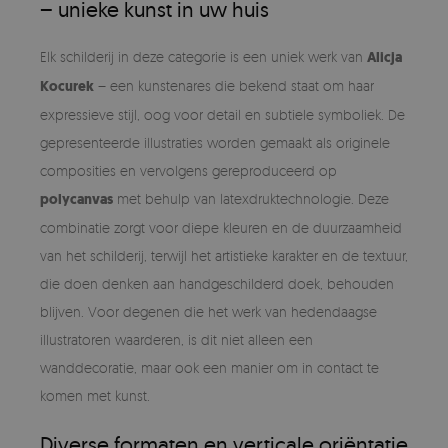
– unieke kunst in uw huis
Elk schilderij in deze categorie is een uniek werk van
Alicja
Kocurek
– een kunstenares die bekend staat om haar
expressieve stijl, oog voor detail en subtiele symboliek. De
gepresenteerde illustraties worden gemaakt als originele
composities en vervolgens gereproduceerd op
polycanvas
met behulp van latexdruktechnologie. Deze
combinatie zorgt voor diepe kleuren en de duurzaamheid
van het schilderij, terwijl het artistieke karakter en de textuur,
die doen denken aan handgeschilderd doek, behouden
blijven. Voor degenen die het werk van hedendaagse
illustratoren waarderen, is dit niet alleen een
wanddecoratie, maar ook een manier om in contact te
komen met kunst.
Diverse formaten en verticale oriëntatie