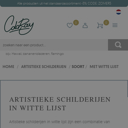
Alle producten uit het standaardassortiment -5% CODE: ZOMER5
0
0
bijv.
Hawaii
,
bananenbladeren
,
flamingo
HOME
/
ARTISTIEKE SCHILDERIJEN
/
SOORT
/
MET WITTE LIJST
ARTISTIEKE SCHILDERIJEN
IN WITTE LIJST
Artistieke schilderijen in witte lijst zijn een combinatie van