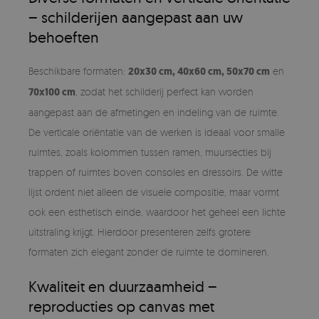
– schilderijen aangepast aan uw
behoeften
Beschikbare formaten:
20x30 cm, 40x60 cm, 50x70 cm
en
70x100 cm
, zodat het schilderij perfect kan worden
aangepast aan de afmetingen en indeling van de ruimte.
De verticale oriëntatie van de werken is ideaal voor smalle
ruimtes, zoals kolommen tussen ramen, muursecties bij
trappen of ruimtes boven consoles en dressoirs. De witte
lijst ordent niet alleen de visuele compositie, maar vormt
ook een esthetisch einde, waardoor het geheel een lichte
uitstraling krijgt. Hierdoor presenteren zelfs grotere
formaten zich elegant zonder de ruimte te domineren.
Kwaliteit en duurzaamheid –
reproducties op canvas met