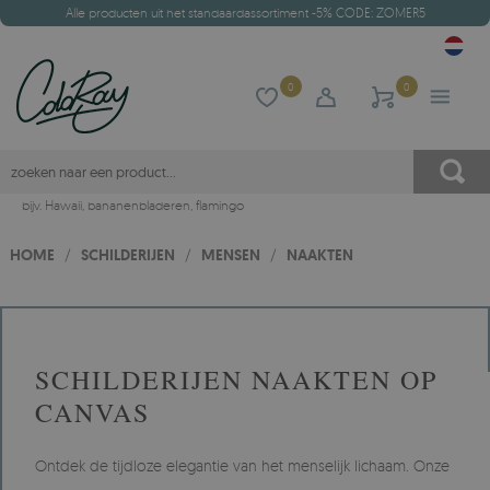
Alle producten uit het standaardassortiment -5% CODE: ZOMER5
0
0
bijv.
Hawaii
,
bananenbladeren
,
flamingo
HOME
/
SCHILDERIJEN
/
MENSEN
/
NAAKTEN
SCHILDERIJEN NAAKTEN OP
CANVAS
Ontdek de tijdloze elegantie van het menselijk lichaam. Onze