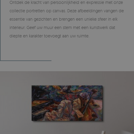
Ontdek de kracht van persoonlijkheid en expressie met onze
collectie portretten op canvas. Deze afbeeldingen vangen de
essentie van gezichten en brengen een unieke sfeer in elk
interieur. Geef uw muur een stem met een kunstwerk dat
diepte en karakter toevoegt aan uw ruimte.