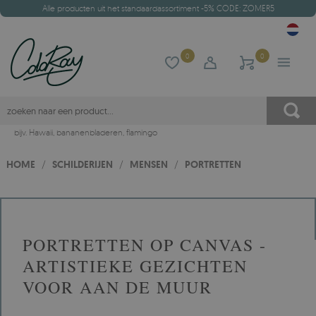
Alle producten uit het standaardassortiment -5% CODE: ZOMER5
0
0
bijv.
Hawaii
,
bananenbladeren
,
flamingo
HOME
/
SCHILDERIJEN
/
MENSEN
/
PORTRETTEN
PORTRETTEN OP CANVAS -
ARTISTIEKE GEZICHTEN
VOOR AAN DE MUUR