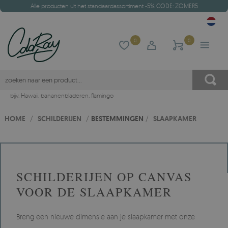
Alle producten uit het standaardassortiment -5% CODE: ZOMER5
0
0
bijv.
Hawaii
,
bananenbladeren
,
flamingo
HOME
/
SCHILDERIJEN
/
BESTEMMINGEN
/
SLAAPKAMER
SCHILDERIJEN OP CANVAS
VOOR DE SLAAPKAMER
Breng een nieuwe dimensie aan je slaapkamer met onze