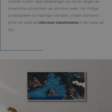
collectie rivieren. Deze afbeeldingen op canvas vangen de
dynamische schoonheid van stromend water. Van mistige
ochtendbeken tot machtige rivierdalen, ontdek charmante
prints van doek die
elke muur transformeren
in een oase van
rust.