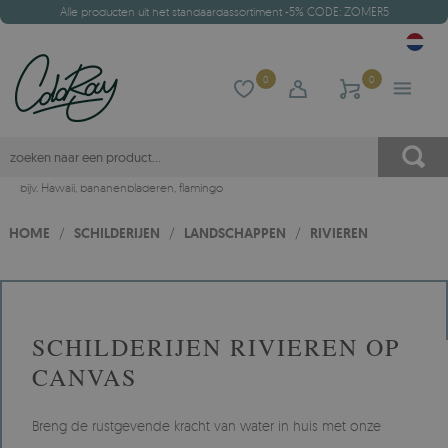
Alle producten uit het standaardassortiment -5% CODE: ZOMER5
0
0
bijv.
Hawaii
,
bananenbladeren
,
flamingo
HOME
/
SCHILDERIJEN
/
LANDSCHAPPEN
/
RIVIEREN
SCHILDERIJEN RIVIEREN OP
CANVAS
Breng de rustgevende kracht van water in huis met onze