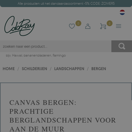
Alle producten uit het standaardassortiment -5% CODE: ZOMER5
0
0
bijv.
Hawaii
,
bananenbladeren
,
flamingo
HOME
/
SCHILDERIJEN
/
LANDSCHAPPEN
/
BERGEN
CANVAS BERGEN:
PRACHTIGE
BERGLANDSCHAPPEN VOOR
AAN DE MUUR