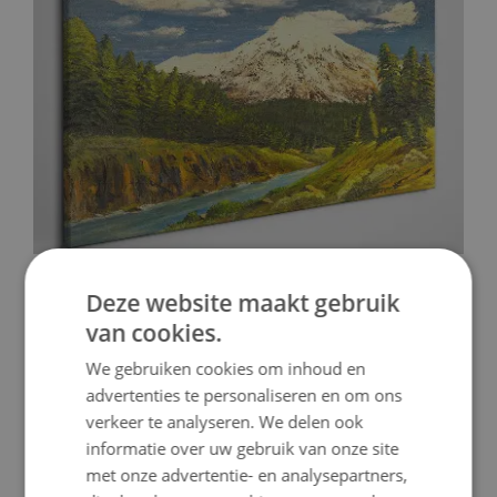
CANVAS SCHILDERIJ BERGLANDSCHAP MET EEN
Deze website maakt gebruik
RIVIER
van cookies.
59.99 €
Prijs:
KOPEN
We gebruiken cookies om inhoud en
advertenties te personaliseren en om ons
verkeer te analyseren. We delen ook
informatie over uw gebruik van onze site
met onze advertentie- en analysepartners,